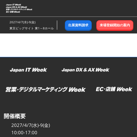
ス
キ
ッ
2027/4/7(水)-9(金)
出展資料請求
来場登録開始の案内
プ
東京ビッグサイト 東1～8ホール
し
て
進
む
開催概要
2027/4/7(水)-9(金)
10:00-17:00