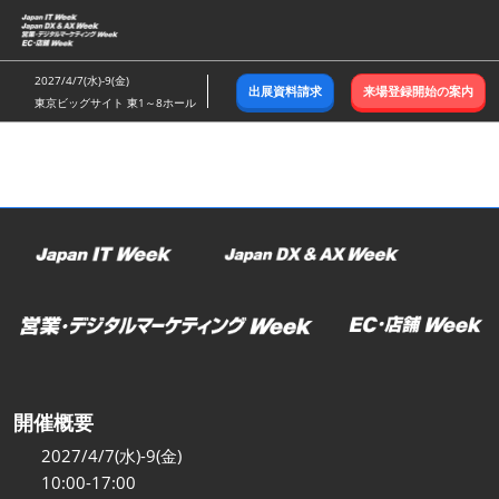
ス
キ
ッ
2027/4/7(水)-9(金)
出展資料請求
来場登録開始の案内
プ
東京ビッグサイト 東1～8ホール
し
て
進
む
開催概要
2027/4/7(水)-9(金)
10:00-17:00