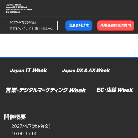
ス
キ
ッ
2027/4/7(水)-9(金)
出展資料請求
来場登録開始の案内
プ
東京ビッグサイト 東1～8ホール
し
て
進
む
開催概要
2027/4/7(水)-9(金)
10:00-17:00