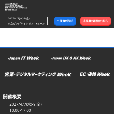
ス
キ
ッ
2027/4/7(水)-9(金)
出展資料請求
来場登録開始の案内
プ
東京ビッグサイト 東1～8ホール
し
て
進
む
開催概要
2027/4/7(水)-9(金)
10:00-17:00