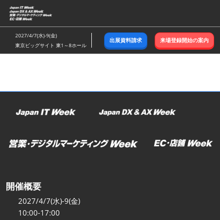
ス
キ
ッ
2027/4/7(水)-9(金)
出展資料請求
来場登録開始の案内
プ
東京ビッグサイト 東1～8ホール
し
て
進
む
開催概要
2027/4/7(水)-9(金)
10:00-17:00