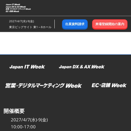
ス
キ
ッ
2027/4/7(水)-9(金)
出展資料請求
来場登録開始の案内
プ
東京ビッグサイト 東1～8ホール
し
て
進
む
開催概要
2027/4/7(水)-9(金)
10:00-17:00