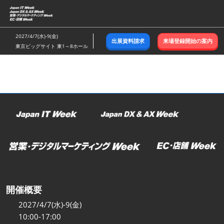
ス
キ
ッ
2027/4/7(水)-9(金)
出展資料請求
来場登録開始の案内
プ
東京ビッグサイト 東1～8ホール
し
て
進
む
開催概要
2027/4/7(水)-9(金)
10:00-17:00