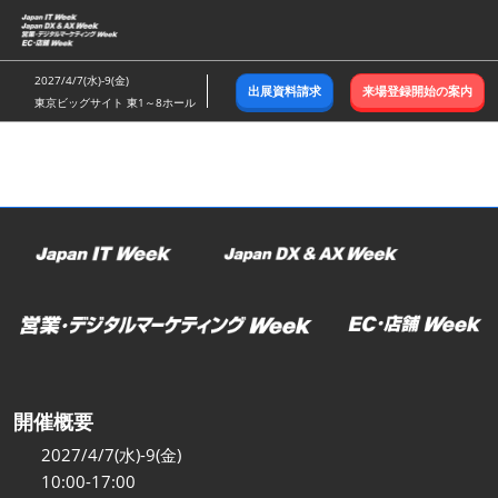
ス
キ
ッ
2027/4/7(水)-9(金)
出展資料請求
来場登録開始の案内
プ
東京ビッグサイト 東1～8ホール
し
て
進
む
開催概要
2027/4/7(水)-9(金)
10:00-17:00