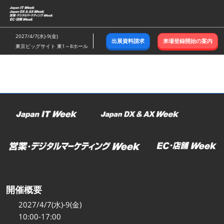
ス
キ
ッ
2027/4/7(水)-9(金)
出展資料請求
来場登録開始の案内
プ
東京ビッグサイト 東1～8ホール
し
て
進
む
開催概要
2027/4/7(水)-9(金)
10:00-17:00