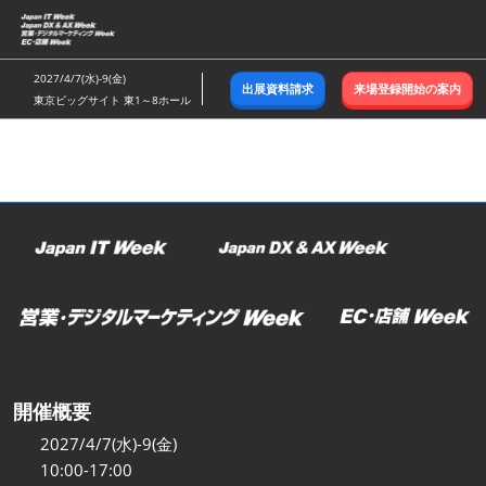
ス
キ
ッ
2027/4/7(水)-9(金)
出展資料請求
来場登録開始の案内
プ
東京ビッグサイト 東1～8ホール
し
て
進
む
開催概要
2027/4/7(水)-9(金)
10:00-17:00