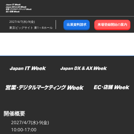
ス
キ
ッ
2027/4/7(水)-9(金)
出展資料請求
来場登録開始の案内
プ
東京ビッグサイト 東1～8ホール
し
て
進
む
開催概要
2027/4/7(水)-9(金)
10:00-17:00