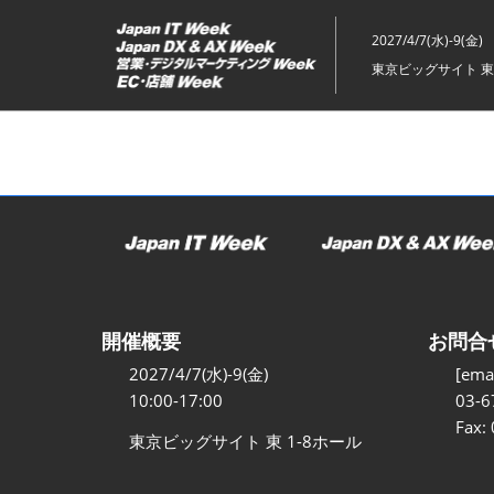
ス
キ
2027/4/7(水)-9(金)
ッ
東京ビッグサイト 東
プ
し
て
進
む
開催概要
お問合
2027/4/7(水)-9(金)
[emai
10:00-17:00
03-6
Fax:
東京ビッグサイト 東 1-8ホール