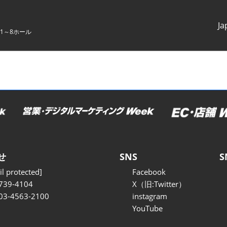
Ja
1～8ホール
Japanes
English
せ
SNS
S
l protected]
Facebook
739-4104
X（旧:Twitter）
 03-4563-2100
instagram
YouTube