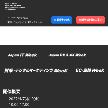
ス
キ
ッ
2027/4/7(水)-9(金)
出展資料請求
来場登録開始の案内
プ
東京ビッグサイト 東1～8ホール
し
て
進
む
開催概要
2027/4/7(水)-9(金)
10:00-17:00