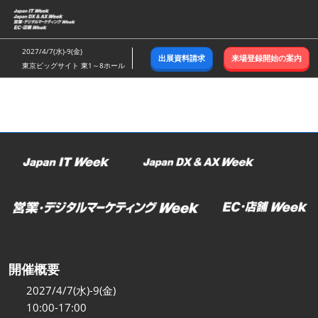
ス
キ
ッ
2027/4/7(水)-9(金)
出展資料請求
来場登録開始の案内
プ
東京ビッグサイト 東1～8ホール
し
て
進
む
開催概要
2027/4/7(水)-9(金)
10:00-17:00