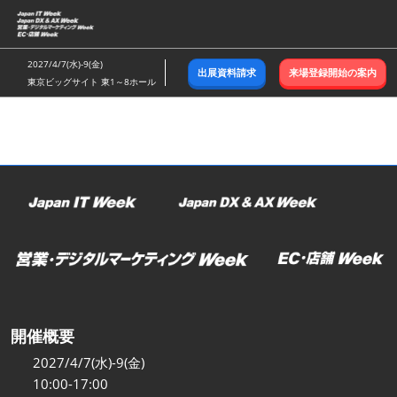
ス
キ
ッ
2027/4/7(水)-9(金)
出展資料請求
来場登録開始の案内
プ
東京ビッグサイト 東1～8ホール
し
て
進
む
開催概要
2027/4/7(水)-9(金)
10:00-17:00