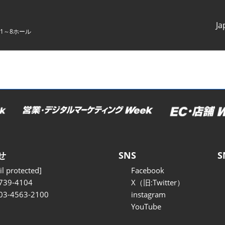
Ja
1～8ホール
Japanes
English
せ
SNS
S
l protected]
Facebook
739-4104
X（旧:Twitter）
 03-4563-2100
instagram
YouTube