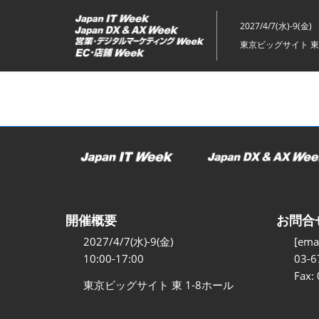
ス
キ
2027/4/7(水)-9(金)
ッ
東京ビッグサイト 東
プ
し
て
進
む
開催概要
お問合
2027/4/7(水)-9(金)
[emai
10:00-17:00
03-6
Fax:
東京ビッグサイト 東 1-8ホール