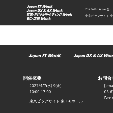
ス
キ
2027/4/7(水)-9(金)
ッ
東京ビッグサイト 東
プ
し
て
進
む
開催概要
お問合
2027/4/7(水)-9(金)
[emai
10:00-17:00
03-6
Fax:
東京ビッグサイト 東 1-8ホール