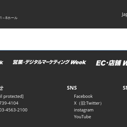
Ja
1～8ホール
Japanes
English
せ
SNS
S
l protected]
Facebook
739-4104
X（旧:Twitter）
 03-4563-2100
instagram
YouTube