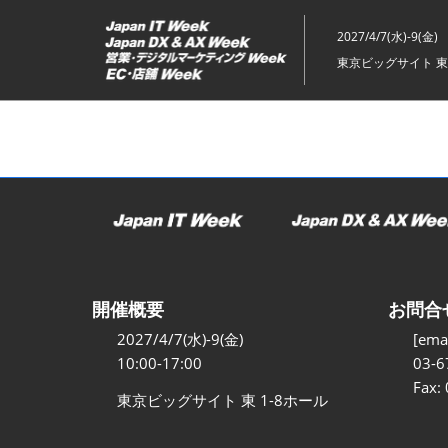
ス
キ
2027/4/7(水)-9(金)
ッ
東京ビッグサイト 東
プ
し
て
進
む
開催概要
お問合
2027/4/7(水)-9(金)
[emai
10:00-17:00
03-6
Fax:
東京ビッグサイト 東 1-8ホール