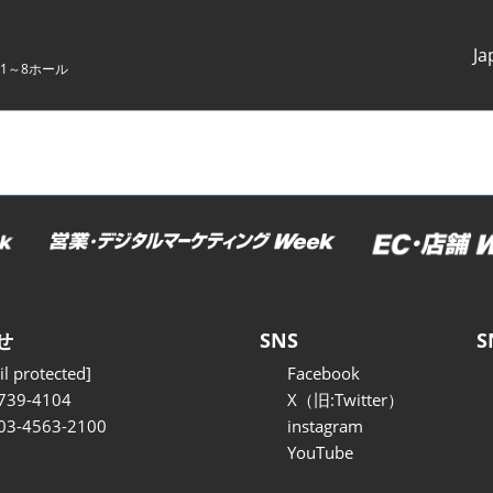
Ja
1～8ホール
Japanes
English
せ
SNS
S
l protected]
Facebook
739-4104
X（旧:Twitter）
 03-4563-2100
instagram
YouTube