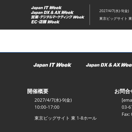
ス
キ
2027/4/7(水)-9(金)
ッ
東京ビッグサイト 東
プ
し
て
進
む
開催概要
お問合
2027/4/7(水)-9(金)
[emai
10:00-17:00
03-6
Fax:
東京ビッグサイト 東 1-8ホール