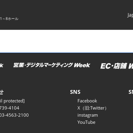
Ja
1～8ホール
Japanes
English
せ
SNS
S
l protected]
Facebook
739-4104
X（旧:Twitter）
 03-4563-2100
instagram
YouTube