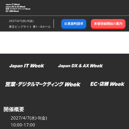
ス
キ
ッ
2027/4/7(水)-9(金)
出展資料請求
来場登録開始の案内
プ
東京ビッグサイト 東1～8ホール
し
て
進
む
開催概要
2027/4/7(水)-9(金)
10:00-17:00