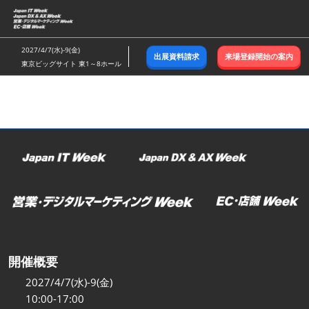
ス
キ
ッ
2027/4/7(水)-9(金)
出展資料請求
来場登録開始の案内
プ
東京ビッグサイト 東1～8ホール
し
て
進
む
開催概要
2027/4/7(水)-9(金)
10:00-17:00