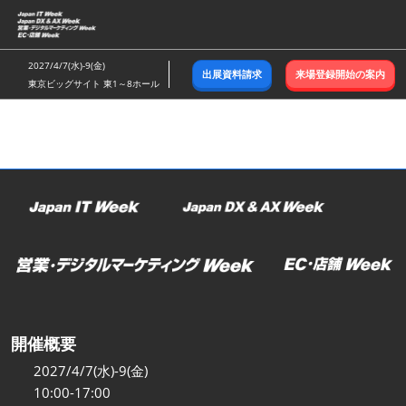
ス
キ
ッ
2027/4/7(水)-9(金)
出展資料請求
来場登録開始の案内
プ
東京ビッグサイト 東1～8ホール
し
て
進
む
開催概要
2027/4/7(水)-9(金)
10:00-17:00