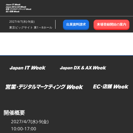
ス
キ
ッ
2027/4/7(水)-9(金)
出展資料請求
来場登録開始の案内
プ
東京ビッグサイト 東1～8ホール
し
て
進
む
開催概要
2027/4/7(水)-9(金)
10:00-17:00