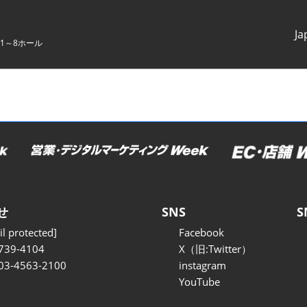
Ja
1～8ホール
Japanes
English
せ
SNS
S
l protected]
Facebook
739-4104
X（旧:Twitter）
 03-4563-2100
instagram
YouTube