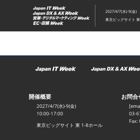
ス
キ
2027/4/7(水)-9(金)
ッ
東京ビッグサイト 東
プ
し
て
進
む
開催概要
お問合
2027/4/7(水)-9(金)
[emai
10:00-17:00
03-6
Fax:
東京ビッグサイト 東 1-8ホール