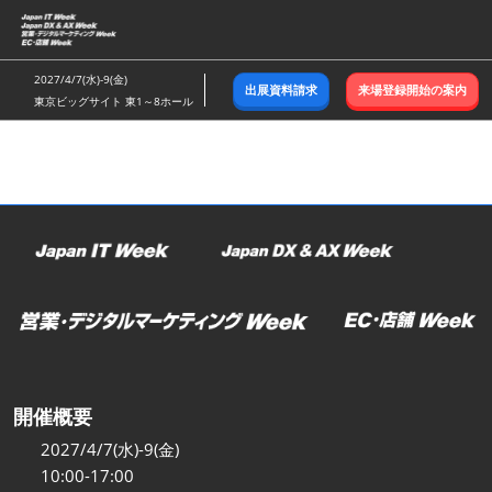
ス
キ
ッ
2027/4/7(水)-9(金)
出展資料請求
来場登録開始の案内
プ
東京ビッグサイト 東1～8ホール
し
て
進
む
開催概要
2027/4/7(水)-9(金)
10:00-17:00