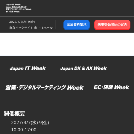
ス
キ
ッ
2027/4/7(水)-9(金)
出展資料請求
来場登録開始の案内
プ
東京ビッグサイト 東1～8ホール
し
て
進
む
開催概要
2027/4/7(水)-9(金)
10:00-17:00