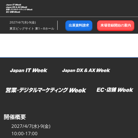
ス
キ
ッ
2027/4/7(水)-9(金)
出展資料請求
来場登録開始の案内
プ
東京ビッグサイト 東1～8ホール
し
て
進
む
開催概要
2027/4/7(水)-9(金)
10:00-17:00