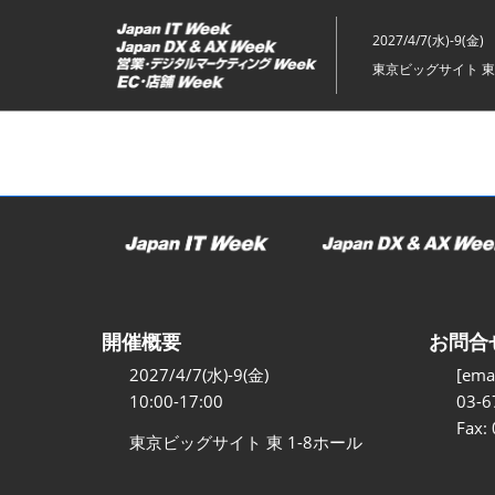
ス
キ
2027/4/7(水)-9(金)
ッ
東京ビッグサイト 東
プ
し
て
進
む
開催概要
お問合
2027/4/7(水)-9(金)
[emai
10:00-17:00
03-6
Fax:
東京ビッグサイト 東 1-8ホール