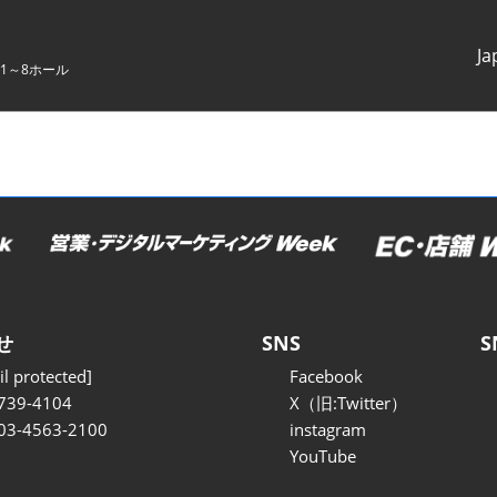
Ja
1～8ホール
Japanes
English
せ
SNS
S
l protected]
Facebook
739-4104
X（旧:Twitter）
 03-4563-2100
instagram
YouTube