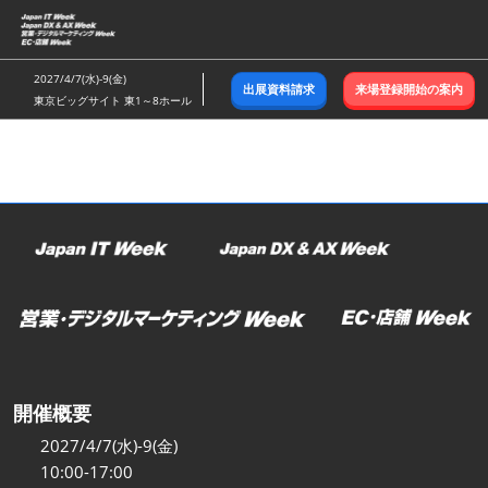
ス
キ
ッ
2027/4/7(水)-9(金)
出展資料請求
来場登録開始の案内
プ
東京ビッグサイト 東1～8ホール
し
て
進
む
開催概要
2027/4/7(水)-9(金)
10:00-17:00