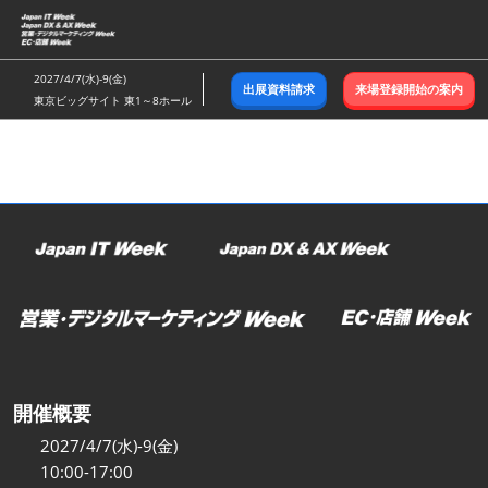
ス
キ
ッ
2027/4/7(水)-9(金)
出展資料請求
来場登録開始の案内
プ
東京ビッグサイト 東1～8ホール
し
て
進
む
開催概要
2027/4/7(水)-9(金)
10:00-17:00