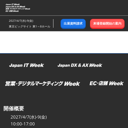
ス
キ
ッ
2027/4/7(水)-9(金)
出展資料請求
来場登録開始の案内
プ
東京ビッグサイト 東1～8ホール
し
て
進
む
開催概要
2027/4/7(水)-9(金)
10:00-17:00