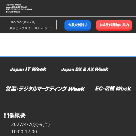
ス
キ
ッ
2027/4/7(水)-9(金)
出展資料請求
来場登録開始の案内
プ
東京ビッグサイト 東1～8ホール
し
て
進
む
開催概要
2027/4/7(水)-9(金)
10:00-17:00