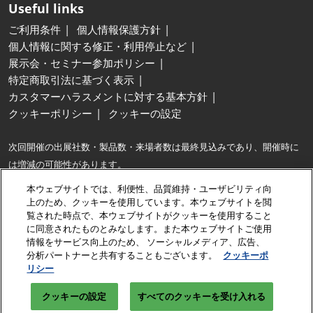
Useful links
ご利用条件
個人情報保護方針
個人情報に関する修正・利用停止など
展示会・セミナー参加ポリシー
特定商取引法に基づく表示
カスタマーハラスメントに対する基本方針
クッキーポリシー
クッキーの設定
次回開催の出展社数・製品数・来場者数は最終見込みであり、開催時に
は増減の可能性があります。
※最大…同種の展示会との出展社数および製品展示面積の比較。
本ウェブサイトでは、利便性、品質維持・ユーザビリティ向
※出展社数は、出展契約企業に加え、共同出展するグループ企業・パート
上のため、クッキーを使用しています。本ウェブサイトを閲
覧された時点で、本ウェブサイトがクッキーを使用すること
ナー企業数も含みます。
に同意されたものとみなします。また本ウェブサイトご使用
情報をサービス向上のため、 ソーシャルメディア、広告、
Copyright © RX Japan GK
分析パートナーと共有することもございます。
クッキーポ
リシー
クッキーの設定
すべてのクッキーを受け入れる