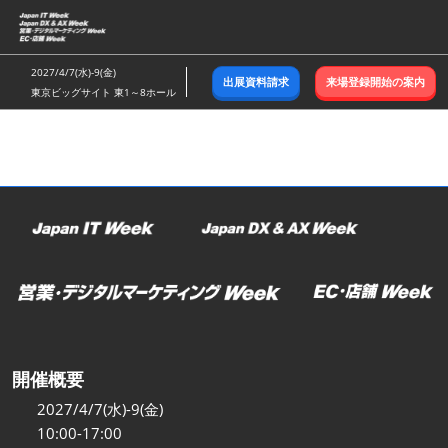
ス
キ
ッ
2027/4/7(水)-9(金)
出展資料請求
来場登録開始の案内
プ
東京ビッグサイト 東1～8ホール
し
て
進
む
開催概要
2027/4/7(水)-9(金)
10:00-17:00