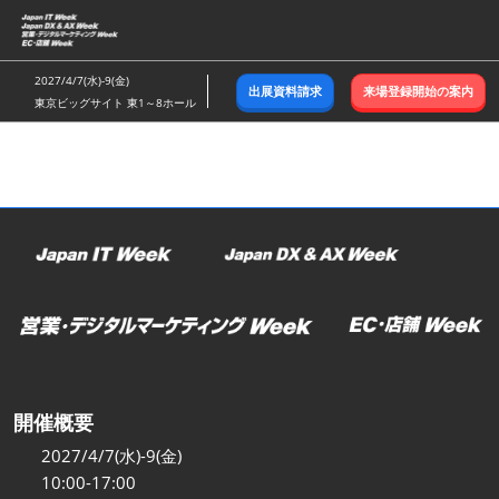
ス
キ
ッ
2027/4/7(水)-9(金)
出展資料請求
来場登録開始の案内
プ
東京ビッグサイト 東1～8ホール
し
て
進
む
開催概要
2027/4/7(水)-9(金)
10:00-17:00