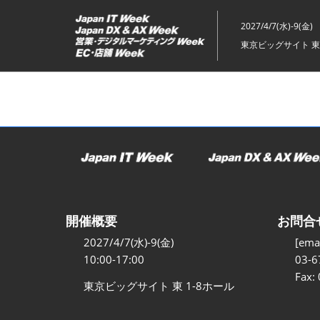
ス
キ
2027/4/7(水)-9(金)
ッ
東京ビッグサイト 東
プ
し
て
進
む
開催概要
お問合
2027/4/7(水)-9(金)
[emai
10:00-17:00
03-6
Fax:
東京ビッグサイト 東 1-8ホール