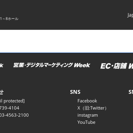
Ja
1～8ホール
Japanes
English
せ
SNS
S
l protected]
Facebook
739-4104
X（旧:Twitter）
 03-4563-2100
instagram
YouTube