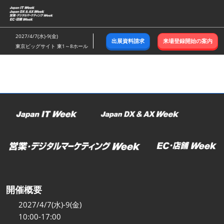
ス
キ
ッ
2027/4/7(水)-9(金)
出展資料請求
来場登録開始の案内
プ
東京ビッグサイト 東1～8ホール
し
て
進
む
開催概要
2027/4/7(水)-9(金)
10:00-17:00