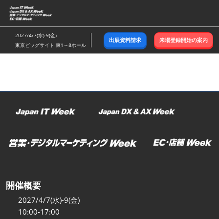
ス
キ
ッ
2027/4/7(水)-9(金)
出展資料請求
来場登録開始の案内
プ
東京ビッグサイト 東1～8ホール
し
て
進
む
開催概要
2027/4/7(水)-9(金)
10:00-17:00