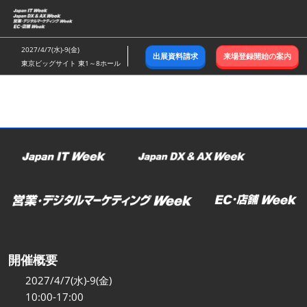
ス
キ
ッ
2027/4/7(水)-9(金)
出展資料請求
来場登録開始の案内
プ
東京ビッグサイト 東1～8ホール
し
て
進
む
開催概要
2027/4/7(水)-9(金)
10:00-17:00