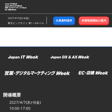
ス
キ
ッ
2027/4/7(水)-9(金)
出展資料請求
来場登録開始の案内
プ
東京ビッグサイト 東1～8ホール
し
て
進
む
開催概要
2027/4/7(水)-9(金)
10:00-17:00