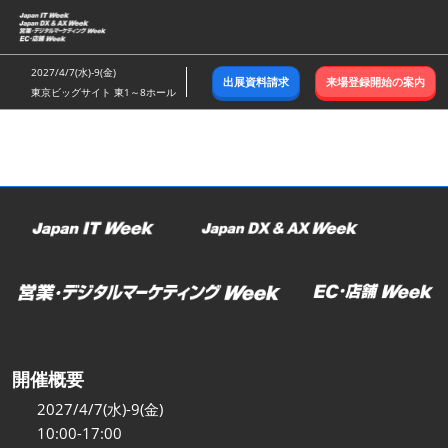
ス
キ
ッ
2027/4/7(水)-9(金)
出展資料請求
来場登録開始の案内
プ
東京ビッグサイト 東1～8ホール
し
て
進
む
開催概要
2027/4/7(水)-9(金)
10:00-17:00