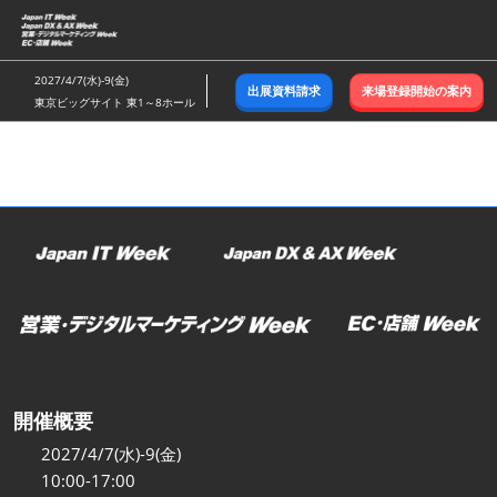
ス
キ
ッ
2027/4/7(水)-9(金)
出展資料請求
来場登録開始の案内
プ
東京ビッグサイト 東1～8ホール
し
て
進
む
開催概要
2027/4/7(水)-9(金)
10:00-17:00