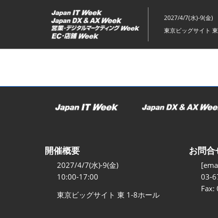
ス
キ
2027/4/7(水)-9(金)
ッ
東京ビッグサイト 東
プ
し
て
進
む
開催概要
お問合
2027/4/7(水)-9(金)
[emai
10:00-17:00
03-6
Fax:
東京ビッグサイト 東 1-8ホール