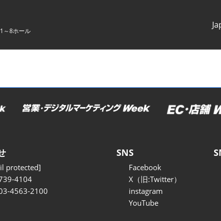
Ja
1～8ホール
Japanes
English
せ
SNS
S
l protected]
Facebook
739-4104
X（旧:Twitter）
 03-4563-2100
instagram
YouTube