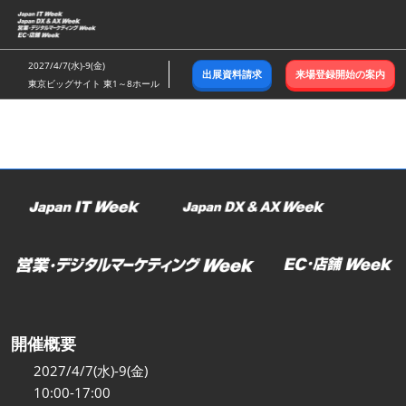
ス
キ
ッ
2027/4/7(水)-9(金)
出展資料請求
来場登録開始の案内
プ
東京ビッグサイト 東1～8ホール
し
て
進
む
開催概要
2027/4/7(水)-9(金)
10:00-17:00