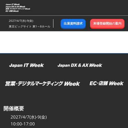
ス
キ
ッ
2027/4/7(水)-9(金)
出展資料請求
来場登録開始の案内
プ
東京ビッグサイト 東1～8ホール
し
て
進
む
開催概要
2027/4/7(水)-9(金)
10:00-17:00