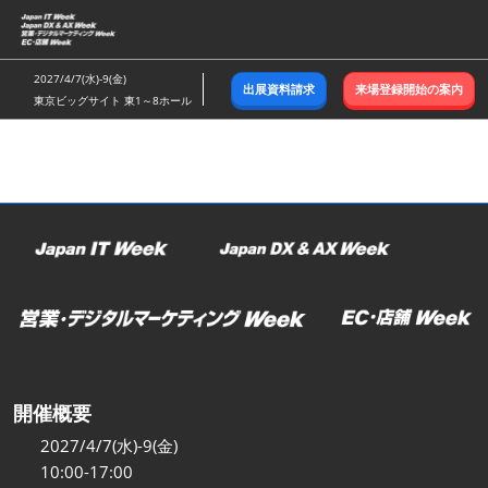
ス
キ
ッ
2027/4/7(水)-9(金)
出展資料請求
来場登録開始の案内
プ
東京ビッグサイト 東1～8ホール
し
て
進
む
開催概要
2027/4/7(水)-9(金)
10:00-17:00