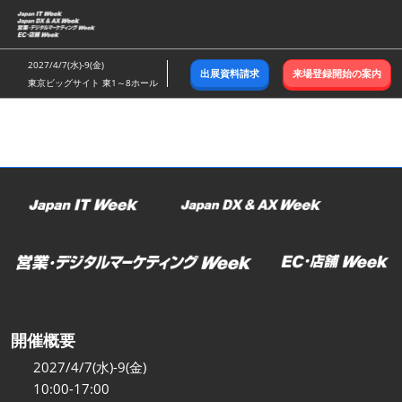
ス
キ
ッ
2027/4/7(水)-9(金)
出展資料請求
来場登録開始の案内
プ
東京ビッグサイト 東1～8ホール
し
て
進
む
開催概要
2027/4/7(水)-9(金)
10:00-17:00