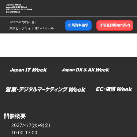
ス
キ
ッ
2027/4/7(水)-9(金)
出展資料請求
来場登録開始の案内
プ
東京ビッグサイト 東1～8ホール
し
て
進
む
開催概要
2027/4/7(水)-9(金)
10:00-17:00