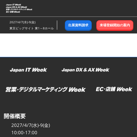
ス
キ
ッ
2027/4/7(水)-9(金)
出展資料請求
来場登録開始の案内
プ
東京ビッグサイト 東1～8ホール
し
て
進
む
開催概要
2027/4/7(水)-9(金)
10:00-17:00