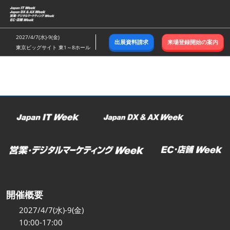
ス
キ
ッ
2027/4/7(水)-9(金)
出展資料請求
来場登録開始の案内
プ
東京ビッグサイト 東1～8ホール
し
て
進
む
開催概要
2027/4/7(水)-9(金)
10:00-17:00