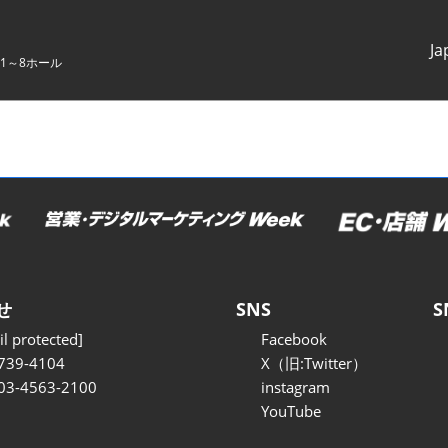
Ja
1～8ホール
Japanes
English
せ
SNS
S
l protected]
Facebook
739-4104
X（旧:Twitter）
 03-4563-2100
instagram
YouTube