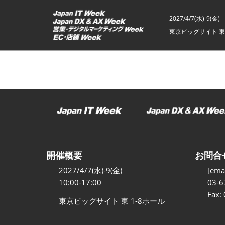
ス
キ
2027/4/7(水)-9(金)
ッ
東京ビッグサイト 東
プ
し
て
進
む
開催概要
お問合
2027/4/7(水)-9(金)
[emai
10:00-17:00
03-6
Fax:
東京ビッグサイト 東 1-8ホール